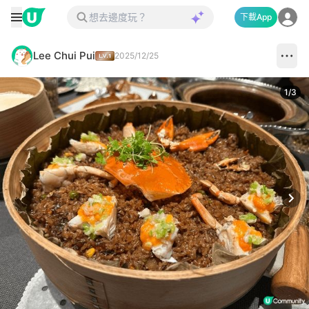
下載App
Lee Chui Pui
2025/12/25
1
/
3
Next