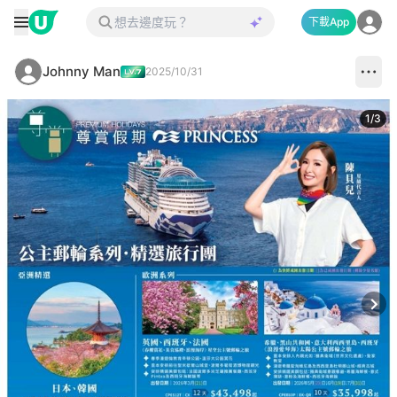
下載App
Johnny Man
2025/10/31
1
/
3
Next