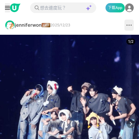
下載App
jenniferwon
2025/12/23
1
/
2
Next