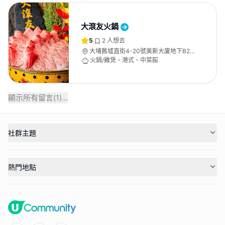
大滾友火鍋
5
2
人想去
大埔舊墟直街4-20號美新大廈地下B2
號舖
火鍋/雞煲、港式、中菜館
顯示所有留言(
1
)...
社群主題
熱門地點