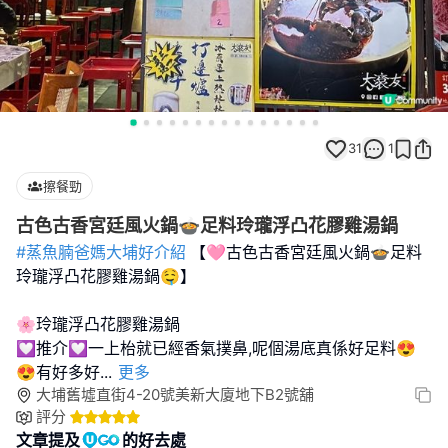
31
1
擦餐勁
古色古香宮廷風火鍋🍲足料玲瓏浮凸花膠雞湯鍋
#蒸魚腩爸媽大埔好介紹
【🩷古色古香宮廷風火鍋🍲足料
玲瓏浮凸花膠雞湯鍋🤤】
🌸玲瓏浮凸花膠雞湯鍋
💟推介💟一上枱就已經香氣撲鼻,呢個湯底真係好足料😍
😍有好多好
...
更多
大埔舊墟直街4-20號美新大廈地下B2號舖
評分
文章提及
的好去處