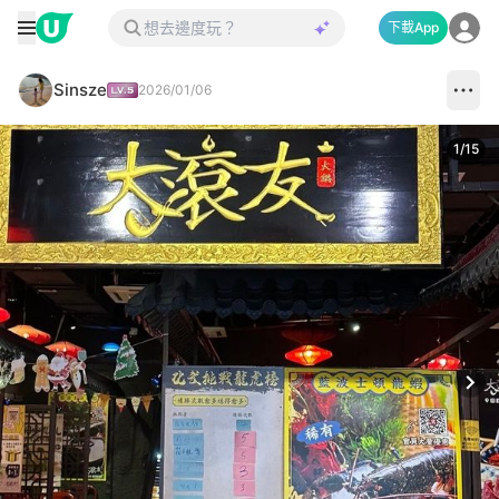
下載App
Sinsze
2026/01/06
1
/
15
Next