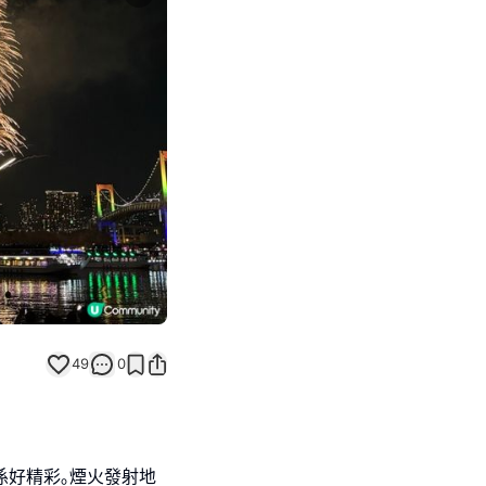
Next slide
49
0
係好精彩｡煙火發射地