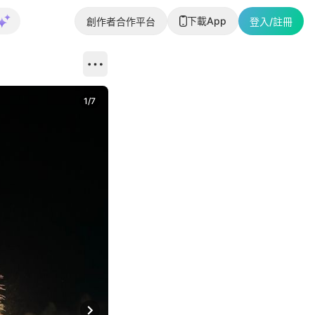
下載App
創作者合作平台
登入/註冊
1
/
7