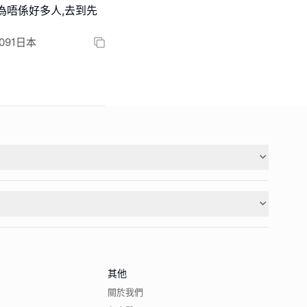
為唔係好多人,去到先
-0091日本
其他
關於我們