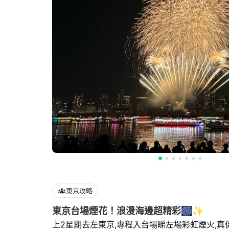
東京攻略
東京台場煙花！浪漫海邊超精彩🎆✨
上2星期去左東京,專程入台場睇左場彩虹煙火,真