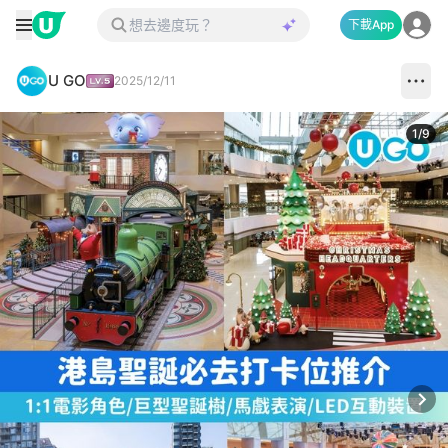
下載App
U GO
2025/12/11
1
/
9
Next