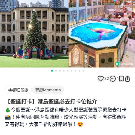
32
1
節日限定
聖誕Moments
【聖誕打卡】港島聖誕必去打卡位推介
🎄今個聖誕～港島區都有唔少大型聖誕裝置等緊您去打卡
📸！仲有唔同嘅互動體驗、燈光匯演等活動，有得影靚相
又有得玩，大家千祈唔好錯過啦！😍