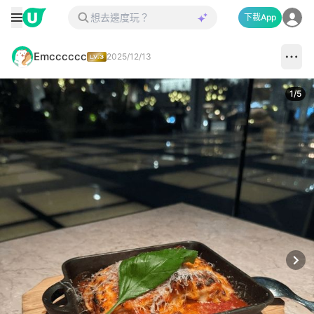
下載App
Emcccccc
2025/12/13
1
/
5
Next