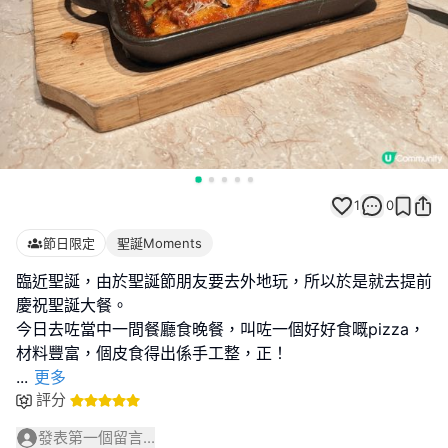
1
0
節日限定
聖誕Moments
臨近聖誕，由於聖誕節朋友要去外地玩，所以於是就去提前
慶祝聖誕大餐。
今日去咗當中一間餐廳食晚餐，叫咗一個好好食嘅pizza，
...
更多
評分
發表第一個留言...