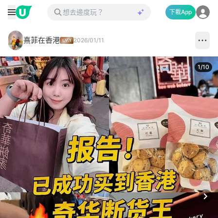
下載App
熹菲在香港
2026/01/11
1
/
10
Next