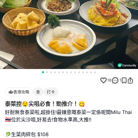
16
1
香港攻略
食
打卡
泰菜控🤤尖咀必食！勁推介！😋
好耐無食泰菜啦,超掛住!最鐘意嘅泰菜一定係呢間Milu Thai
🇹🇭位於尖沙咀,好易去!食物水準高,大推‼️
🥬生菜肉碎包 $108