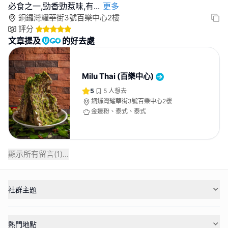
必食之一,勁香勁惹味,有
...
更多
銅鑼灣耀華街3號百樂中心2樓
評分
文章提及
的好去處
Milu Thai (百樂中心)
5
5
人想去
銅鑼灣耀華街3號百樂中心2樓
金邊粉、泰式、泰式
顯示所有留言(
1
)...
社群主題
熱門地點