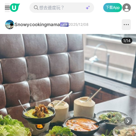
下載App
Snowycookingmama
2025/12/08
1
/
14
Next