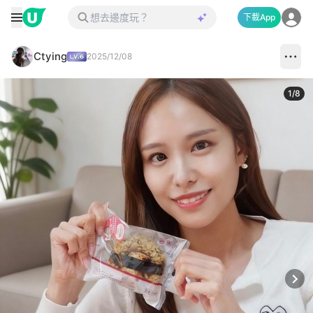
下載App
Ctying
2025/12/08
1
/
8
Next