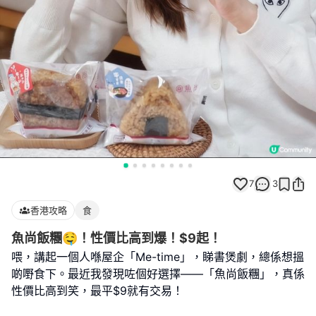
7
3
香港攻略
食
魚尚飯糰🤤！性價比高到爆！$9起！
喂，講起一個人喺屋企「Me-time」，睇書煲劇，總係想搵
啲嘢食下。最近我發現咗個好選擇——「魚尚飯糰」，真係
性價比高到笑，最平$9就有交易！