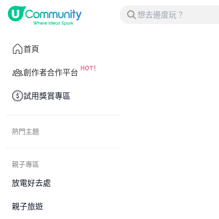
首頁
創作者合作平台
試用獎賞專區
熱門主題
親子專區
放電好去處
親子旅遊