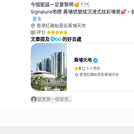
今個聖誕一定要黎啊🥳！
Signature地標 黃埔號變成沉浸式炫彩場景💕
更多
香港紅磡船景街黃埔天地
評分
文章提及
的好去處
黃埔天地
5
5
人想去
香港紅磡船景街黃埔天地
發表第一個留言...