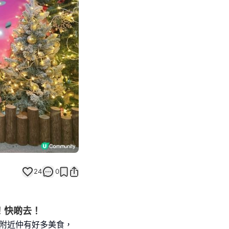
Next slide
24
0
！快啲去！
，附近仲有好多美食，