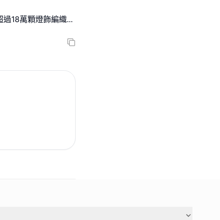
，超過18萬顆燈飾編織
...