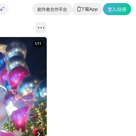
下載App
創作者合作平台
登入/註冊
1
/
11