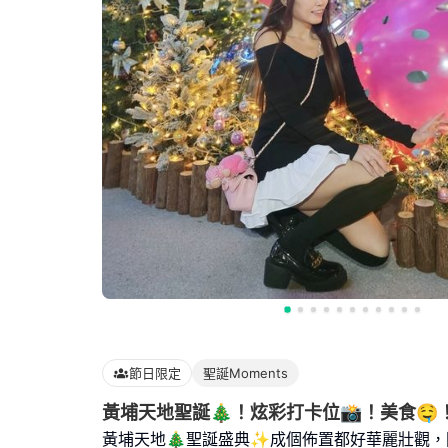
節日限定
聖誕Moments
黃埔天地聖誕🎄！炫彩打卡位📸！美食🤤
黃埔天地🎄聖誕盛典✨️成個佈置都好華麗壯觀