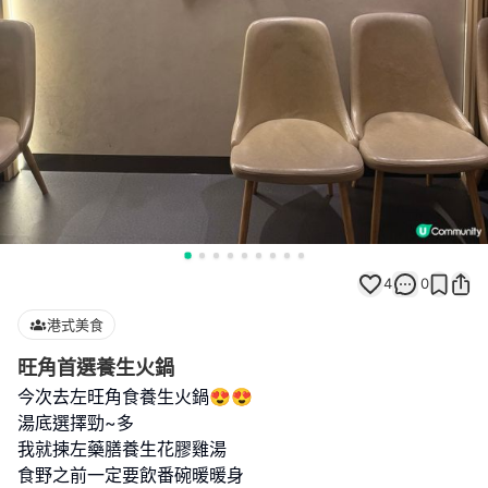
4
0
港式美食
旺角首選養生火鍋
今次去左旺角食養生火鍋😍😍
湯底選擇勁~多
我就揀左藥膳養生花膠雞湯
食野之前一定要飲番碗暖暖身