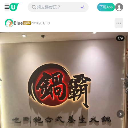
下載App
Blue
2026/01/30
1
/
9
Next