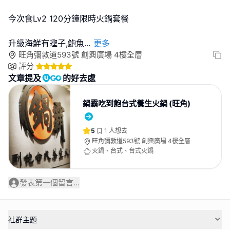
今次食Lv2 120分鐘限時火鍋套餐
升級海鮮有蟶子,鮑魚
...
更多
旺角彌敦道593號 創興廣場 4樓全層
評分
文章提及
的好去處
鍋霸吃到飽台式養生火鍋 (旺角)
5
1
人想去
旺角彌敦道593號 創興廣場 4樓全層
火鍋、台式、台式火鍋
發表第一個留言...
社群主題