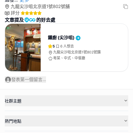
九龍尖沙咀北京道1號802號舖
評分
文章提及
的好去處
鍾廚 (尖沙咀)
5
6
人想去
九龍尖沙咀北京道1號802號舖
粵菜、中式、中餐廳
發表第一個留言...
社群主題
熱門地點