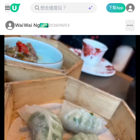
下載App
WaiWai Ng
2026/06/03