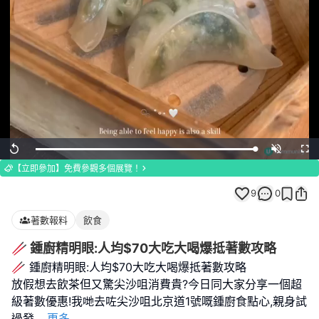
Loaded
:
Replay
Unmute
Full
100.00%
【立即參加】免費參觀多個展覽！
9
0
著數報料
飲食
🥢 鍾廚精明眼:人均$70大吃大喝爆抵著數攻略
🥢 鍾廚精明眼:人均$70大吃大喝爆抵著數攻略
放假想去飲茶但又驚尖沙咀消費貴?今日同大家分享一個超
級著數優惠!我哋去咗尖沙咀北京道1號嘅鍾廚食點心,親身試
過發
...
更多