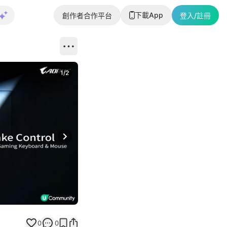
下載App
創作者合作平台
登入/註冊
1
/
2
即睇更多社
Next slide
返回帖文
0
0