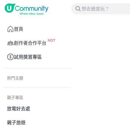
首頁
創作者合作平台
試用獎賞專區
熱門主題
親子專區
放電好去處
親子旅遊