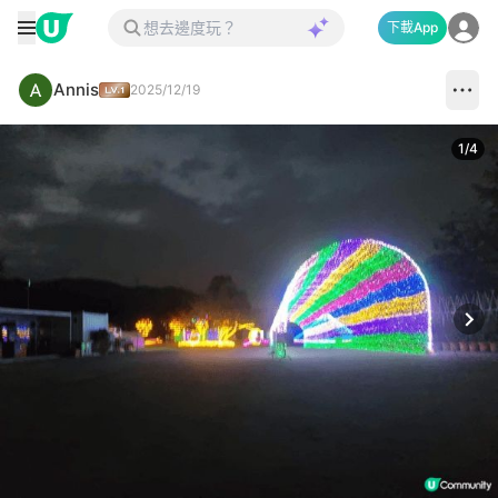
下載App
Annis
2025/12/19
1
/
4
Next