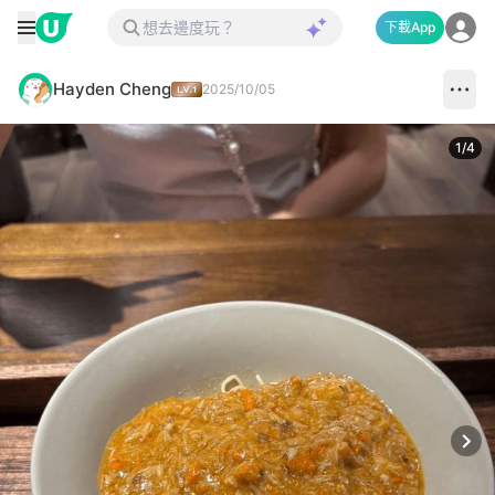
下載App
Hayden Cheng
2025/10/05
1
/
4
Next