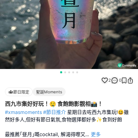
2
0
節日限定
聖誕Moments
西九市集好好玩！🤤 食飽飽影靚相📸！
#xmasmoments
#節日推介
星期日去咗西九市集玩!😆雖
然好多人,但好有節日氣氛,食物選擇都好多✨食到好飽
最推薦｢昼月｣嘅cocktail, 解渴得嚟又
...
更多