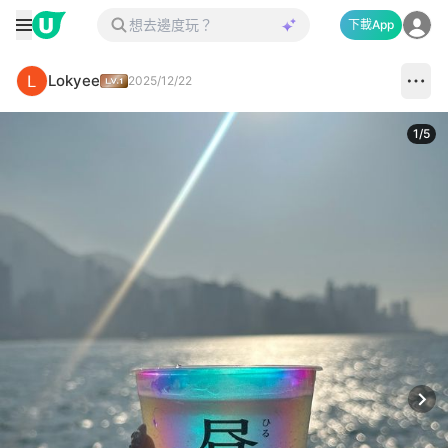
下載App
Lokyee
2025/12/22
1
/
5
Next