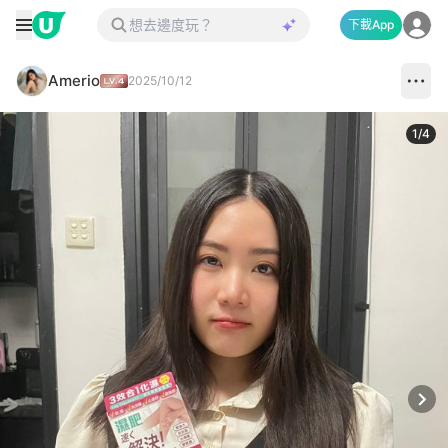
下載App
Amerio
2025/10/12
1
/
4
Next