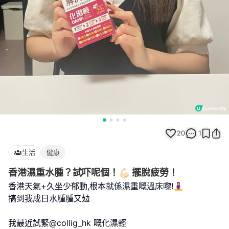
20
1
生活
健康
香港濕重水腫？試吓呢個！💪🏻 擺脫疲勞！
香港天氣+久坐少郁動,根本就係濕重嘅溫床嚟!🧘‍♀️
搞到我成日水腫腫又攰
我最近試緊@collig_hk 嘅化濕輕