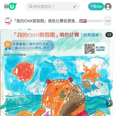
下載App
「我的Chill賞假期」填色比賽投票進行中✅
2026/06/01
1
/
2
Next