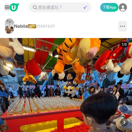
下載App
Nabila
2025/12/27
1
/
5
Next