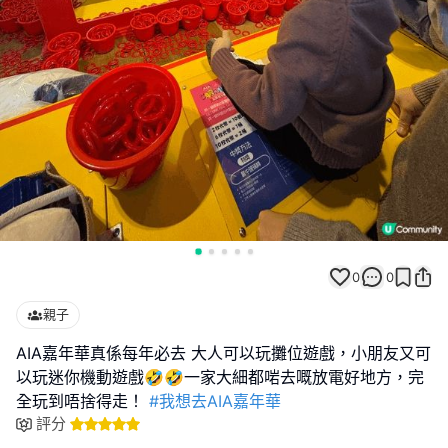
0
0
親子
AIA嘉年華真係每年必去 大人可以玩攤位遊戲，小朋友又可
以玩迷你機動遊戲🤣🤣一家大細都啱去嘅放電好地方，完
全玩到唔捨得走！
#我想去AIA嘉年華
評分