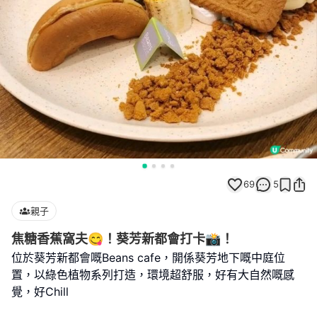
69
5
親子
焦糖香蕉窩夫😋！葵芳新都會打卡📸！
位於葵芳新都會嘅Beans cafe，開係葵芳地下嘅中庭位
置，以綠色植物系列打造，環境超舒服，好有大自然嘅感
覺，好Chill