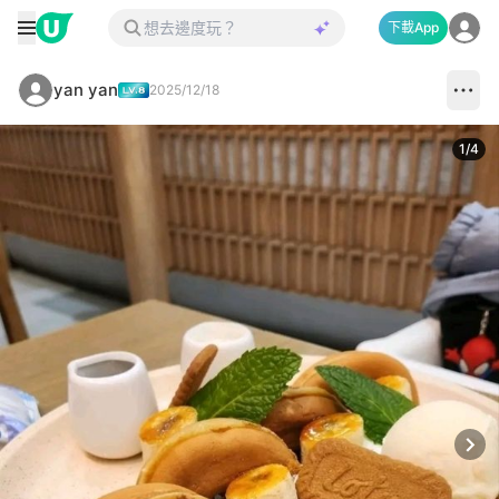
下載App
yan yan
2025/12/18
1
/
4
Next