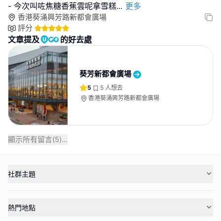
- 今次叫咗焦糖香蕉雲呢拿雪糕
...
更多
香港葵涌興芳路新都會廣場
評分
文章提及
的好去處
葵芳新都會廣場
5
5
人想去
香港葵涌興芳路新都會廣場
顯示所有留言(
5
)...
社群主題
熱門地點