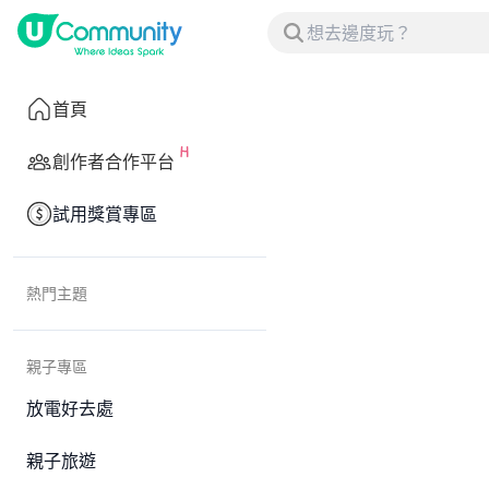
首頁
創作者合作平台
試用獎賞專區
熱門主題
親子專區
放電好去處
親子旅遊