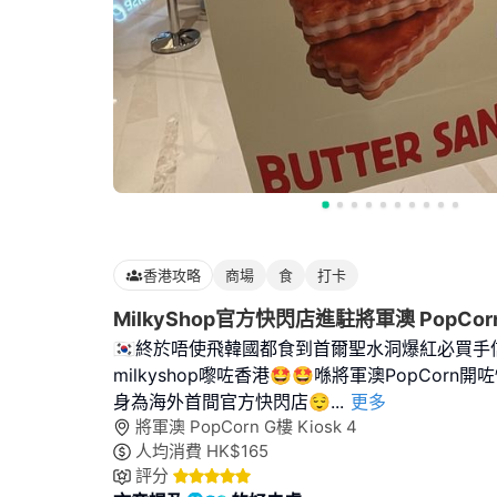
香港攻略
商場
食
打卡
MilkyShop官方快閃店進駐將軍澳 PopCor
🇰🇷終於唔使飛韓國都食到首爾聖水洞爆紅必買手信M
milkyshop嚟咗香港🤩🤩喺將軍澳PopCorn開
身為海外首間官方快閃店😌
...
更多
將軍澳 PopCorn G樓 Kiosk 4
人均消費
HK$
165
評分