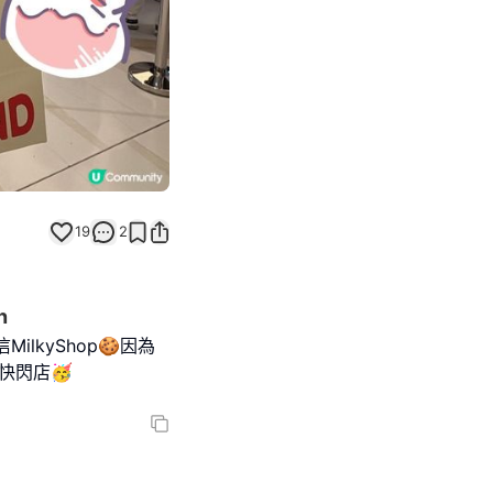
19
2
n
ilkyShop🍪因為
咗快閃店🥳