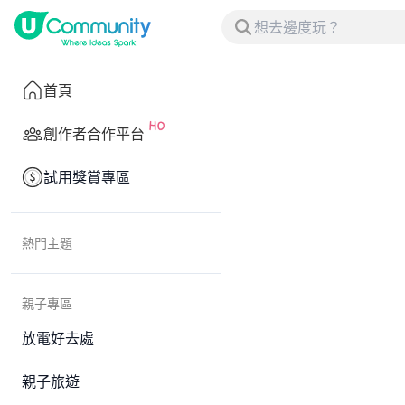
首頁
創作者合作平台
試用獎賞專區
熱門主題
親子專區
放電好去處
親子旅遊