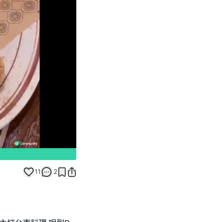
Unmute
11
2