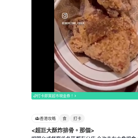
Loaded
:
100.00%
打卡即賞超市現金券！
香港攻略
食
打卡
<超巨大酥炸排骨。那個>