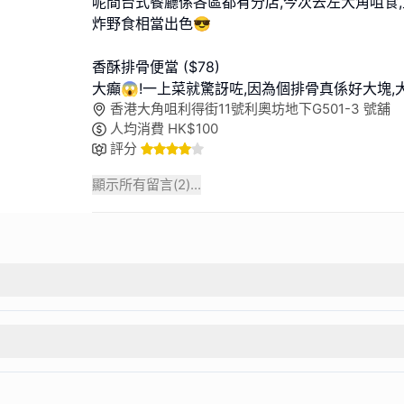
呢間台式餐廳係各區都有分店,今次去左大角咀食,
炸野食相當出色😎
香酥排骨便當 ($78)
大癲😱!一上菜就驚訝咗,因為個排骨真係好大塊,
香港大角咀利得街11號利奧坊地下G501-3 號舖
人均消費
HK$
100
評分
顯示所有留言(
2
)...