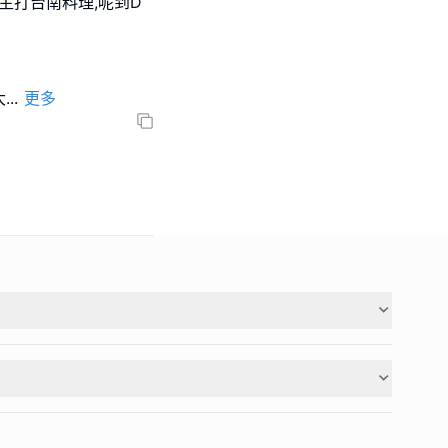
主打台南料理,呢到D
大
...
更多