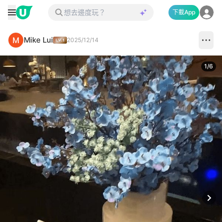
下載App
Mike Lui
2025/12/14
1
/
6
Next