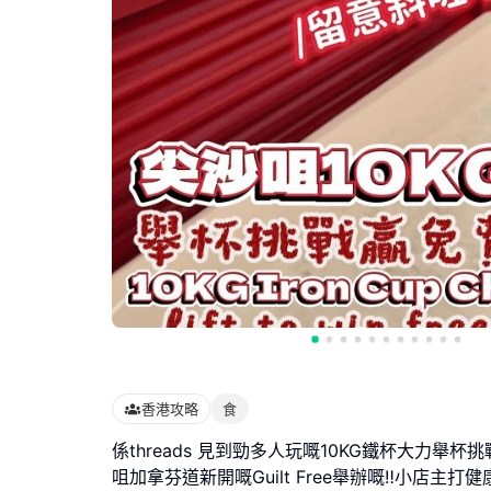
香港攻略
食
係threads 見到勁多人玩嘅10KG鐵杯大力舉杯挑
咀加拿芬道新開嘅Guilt Free舉辦嘅‼️小店主