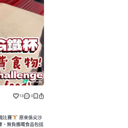
Next slide
13
0
戰比賽🏋️ 原來係尖沙
打健康、無負擔嘅食品包括