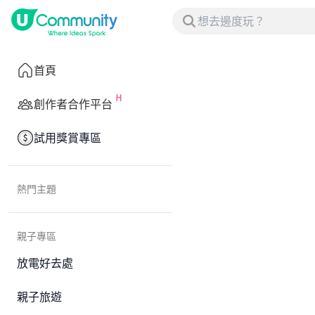
首頁
創作者合作平台
試用獎賞專區
熱門主題
親子專區
放電好去處
親子旅遊