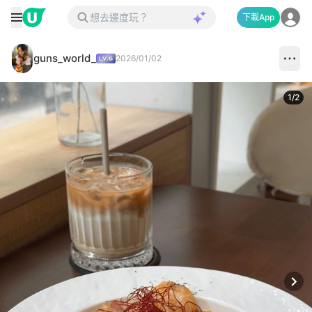
下載App
guns_world_
2026/01/02
1
/
2
Next