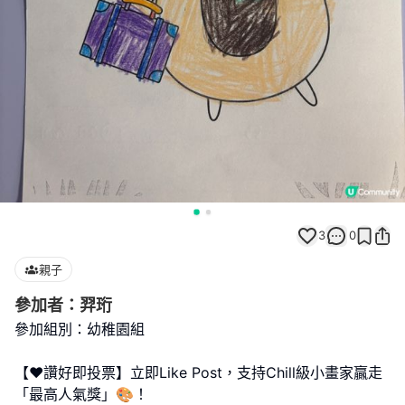
3
0
親子
參加者：羿珩
參加組別：幼稚園組
【❤️讚好即投票】立即Like Post，支持Chill級小畫家贏走
「最高人氣獎」🎨！