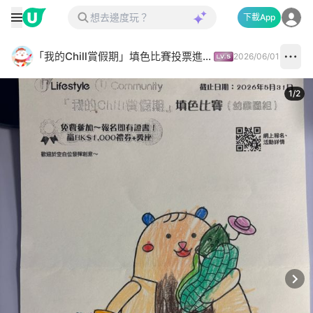
下載App
「我的Chill賞假期」填色比賽投票進行中✅
2026/06/01
1
/
2
Next