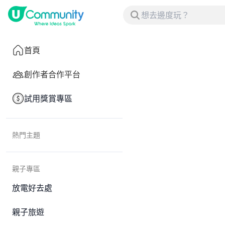
首頁
創作者合作平台
試用獎賞專區
熱門主題
親子專區
放電好去處
親子旅遊