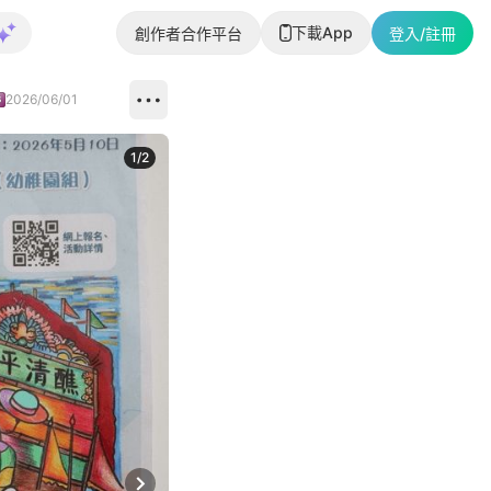
下載App
創作者合作平台
登入/註冊
2026/06/01
1
/
2
即睇更多社