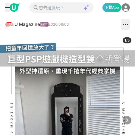
下載App
U Magazine
2026/06/03
1
/
5
Next