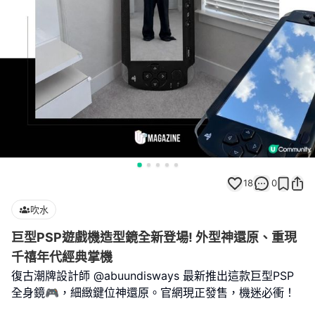
18
0
吹水
巨型PSP遊戲機造型鏡全新登場! 外型神還原、重現
千禧年代經典掌機
復古潮牌設計師 @abuundisways 最新推出這款巨型PSP
全身鏡🎮，細緻鍵位神還原。官網現正發售，機迷必衝！