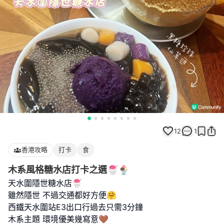
12
1
香港攻略
打卡
食
木系風格糖水店打卡之選🍧🍨
天水圍隱世糖水店🍧
雖然隱世 不過交通都好方便🤗
西鐵天水圍站E3出口行過去只需3分鐘
木系主題 環境優美幾寫意🤎