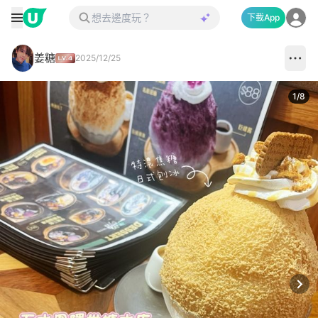
下載App
姜糖
2025/12/25
1
/
8
Next