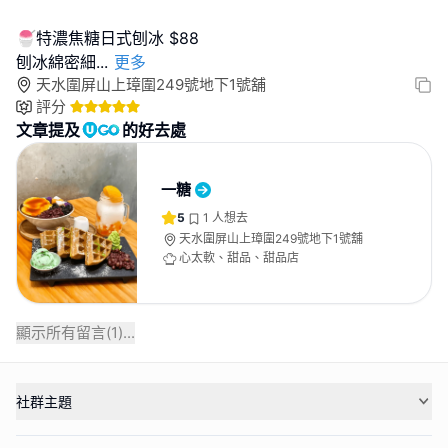
🍧特濃焦糖日式刨冰 $88
刨冰綿密細
...
更多
天水圍屏山上璋圍249號地下1號舖
評分
文章提及
的好去處
一糖
5
1
人想去
天水圍屏山上璋圍249號地下1號舖
心太軟、甜品、甜品店
顯示所有留言(
1
)...
社群主題