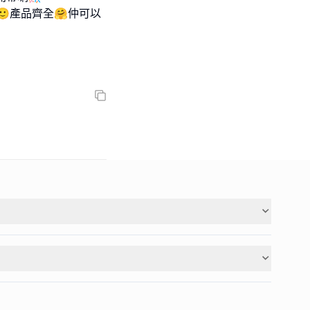
產品齊全🤗仲可以