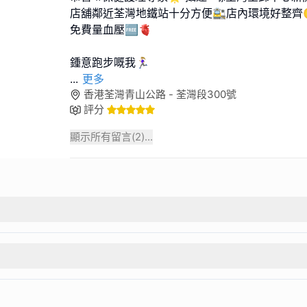
店舖鄰近荃灣地鐵站十分方便🚉店內環境好整齊
免費量血壓🆓🫀
...
更多
香港荃灣青山公路 - 荃灣段300號
評分
顯示所有留言(
2
)...