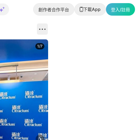
下載App
創作者合作平台
登入/註冊
1
/
7