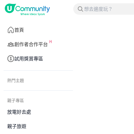
首頁
創作者合作平台
試用獎賞專區
熱門主題
親子專區
放電好去處
親子旅遊