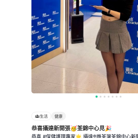
生活
健康
恭喜攝達新開張🥳荃錦中心見🎉
恭喜 #保健護理專家🌟 攝達®️喺荃灣荃錦中心新