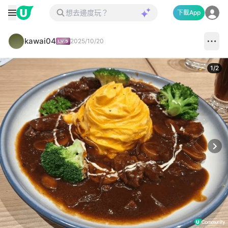
下載App
kawai04
2025/10/20
1
/
2
Next