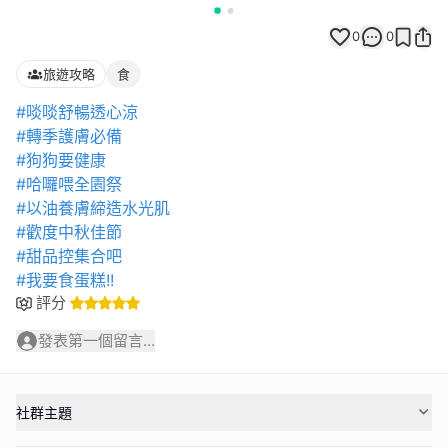
0
0
旅遊攻略
食
#啖啖舒暢透心涼
#轉季護膚必備
#狗狗要健康
#哈囉喂全園祭
#以油養膚締造水光肌
#歡度中秋佳節
#甜品控集合吧
#我要食蛋糕!!
評分
發表第一個留言...
社群主題