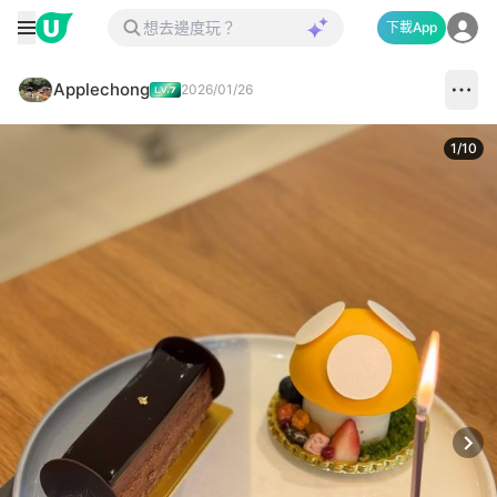
下載App
Applechong
2026/01/26
1
/
10
Next