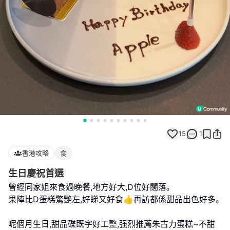
15
1
香港攻略
食
生日慶祝首選
曾經同家姐來食過晚餐,地方好大,D位好闊落｡
果陣比D蛋糕驚艷左,好睇又好食👍再訪都係甜品出色好多｡
呢個月生日,甜品碟既字好工整,强烈推薦朱古力蛋糕~不甜