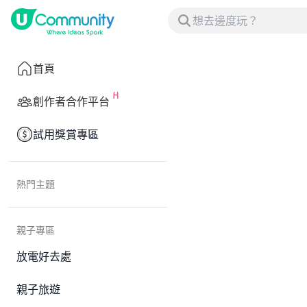
首頁
創作者合作平台
試用獎賞專區
熱門主題
親子專區
放電好去處
親子旅遊