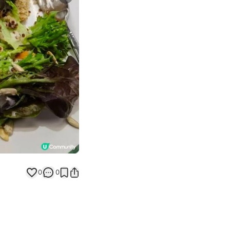
Next slide
0
0