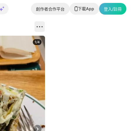
下載App
創作者合作平台
登入/註冊
1
/
4