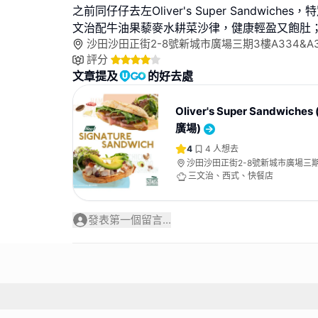
之前同仔仔去左Oliver's Super Sandwiche
文治配牛油果藜麥水耕菜沙律，健康輕盈又飽肚
沙田沙田正街2-8號新城市廣場三期3樓A334&A
評分
文章提及
的好去處
Oliver's Super Sandwich
廣場)
4
4
人想去
沙田沙田正街2-8號新城市廣場三
A334&A364號舖
三文治、西式、快餐店
發表第一個留言...