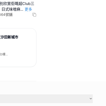
s，特別欣賞佢嘅超Club三
；日式味噌麻
...
更多
364號舖
es (沙田新城市
期3樓