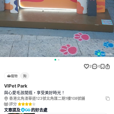
2
0
寵物
狗
VIPet Park
與心愛毛孩閒逛，享受美好時光！
香港北角渣華道123號北角匯二期1樓108號舖
評分
文章提及
的好去處