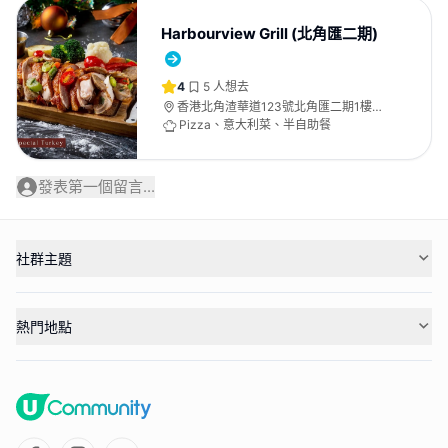
Harbourview Grill (北角匯二期)
4
5
人想去
香港北角渣華道123號北角匯二期1樓
108號舖
Pizza、意大利菜、半自助餐
發表第一個留言...
社群主題
熱門地點