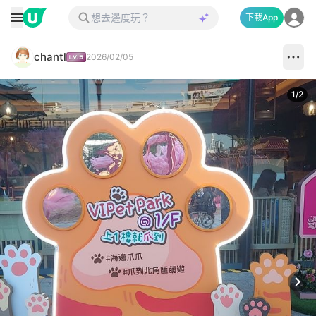
下載App
chantl
2026/02/05
1
/
2
Next