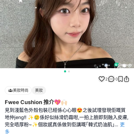
2
0
美妝時尚
美妝
Fwee Cushion 推介💖🙌🏻
見到淺藍色外殼包裝已經係心心眼😍之後試埋發現佢嘅質
地仲jeng!! ✨🥲係好似絲滑奶霜咁,一拍上臉即刻融入皮膚,
完全唔厚粉~✨個妝感真係做到佢講嘅｢韓式奶油肌｣
...
更
多