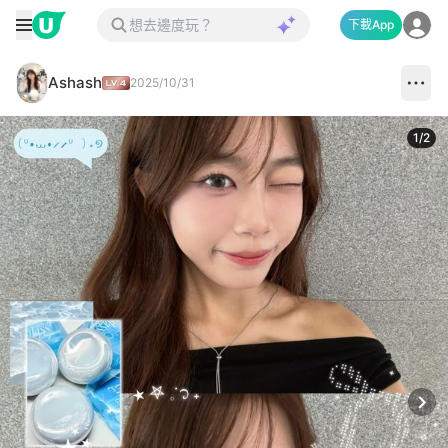
下載App
Ashash
2025/10/31
1
/
2
Next