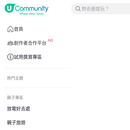
首頁
創作者合作平台
試用獎賞專區
熱門主題
親子專區
放電好去處
親子旅遊