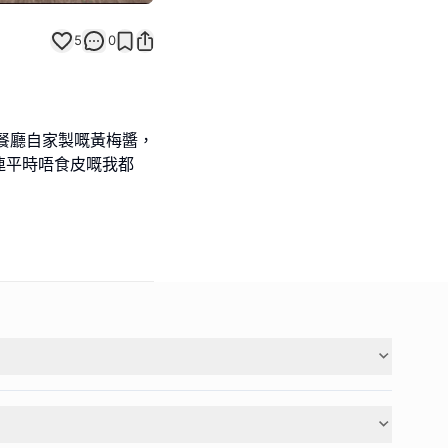
5
0
餐廳自家製嘅黃梅醬，
連平時唔食皮嘅我都