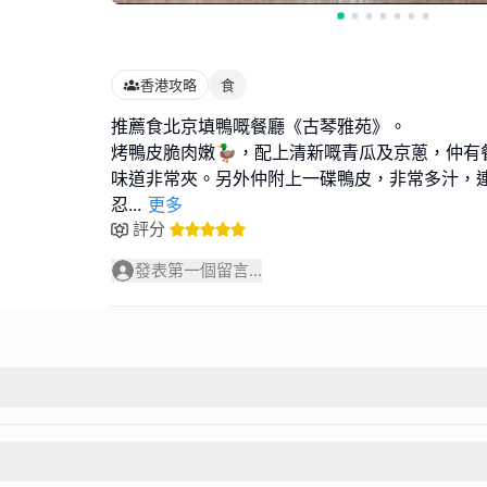
香港攻略
食
推薦食北京填鴨嘅餐廳《古琴雅苑》。
烤鴨皮脆肉嫩🦆，配上清新嘅青瓜及京蔥，仲有
味道非常夾。另外仲附上一碟鴨皮，非常多汁，
忍
...
更多
評分
發表第一個留言...