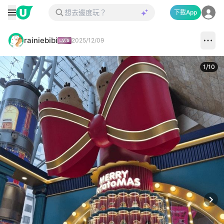
下載App
rainiebibi
2025/12/09
1
/
10
Next