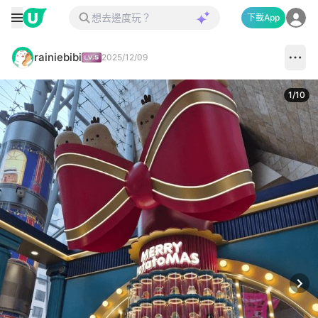
下載App
rainiebibi
2025/12/09
1
/
10
Next