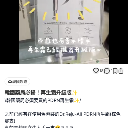
Loaded
:
Unmute
100.00%
18
1
韓國攻略
韓國藥局必掃！再生霜升級版✨
\韓國藥局必須要買的PDRN再生霜✨/
之前已經有在使用舊包裝的Dr.Reju-All PDRN再生霜(棕色
那支)
真的是韓國女生人手一支😆ㅋㅋㅋ