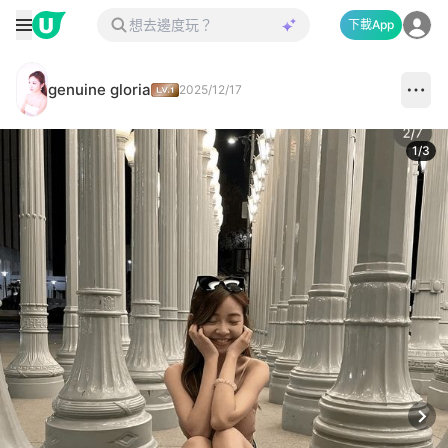
下載App
genuine gloria
2025/12/17
1
/
3
Next