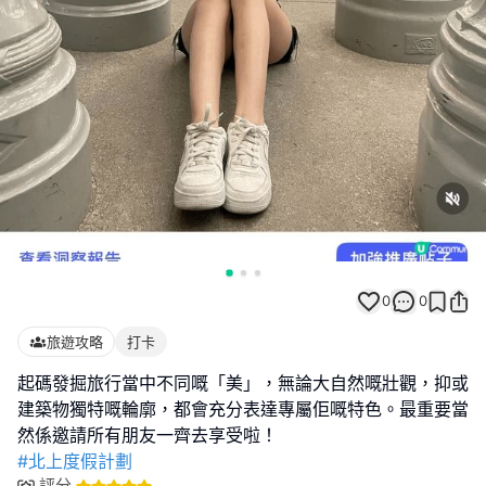
0
0
旅遊攻略
打卡
起碼發掘旅行當中不同嘅「美」，無論大自然嘅壯觀，抑或
建築物獨特嘅輪廓，都會充分表達專屬佢嘅特色。最重要當
#北上度假計劃
評分