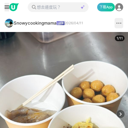
下載App
Snowycookingmama
2026/04/11
1
/
11
Next