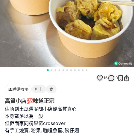
16
0
香港攻略
打卡
食
高質小店💯味道正宗
估唔到土瓜灣呢間小店幾高質真心
本身望落以為一般
但佢而家同粉果佬crossover
有手工燒賣､粉果､咖哩魚蛋､碗仔翅