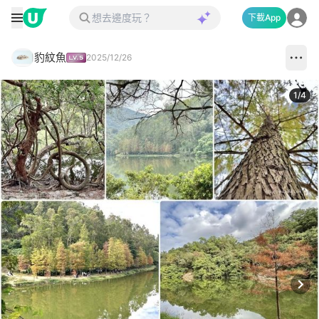
下載App
豹紋魚
2025/12/26
1
/
4
Next