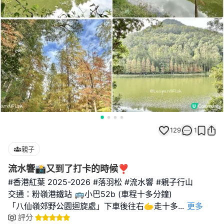
129
1
親子
流水響📸又到了打卡的時候❣️
#香港紅葉 2025-2026 #落羽松 #流水響 #親子行山
交通：粉嶺港鐵站 🚌小巴52b (車程十多分鐘)
「八仙嶺郊野公園迴旋處」下車後往右🫱走十多
...
更多
評分