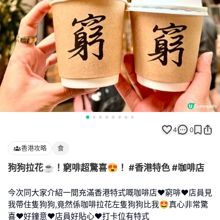
4
0
香港攻略
食
狗狗拉花☕！窮啡超驚喜😍！ #香港特色 #咖啡店
今次同大家介紹一間充滿香港特式嘅咖啡店❤️窮啡❤️店員見
我帶住隻狗狗,竟然係咖啡拉花左隻狗狗比我🤩真心非常驚
喜❤️好鐘意❤️店員好貼心❤️打卡位有特式