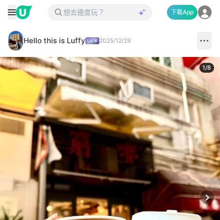
下載App
Hello this is Luffy
2025/12/29
1
/
8
Next