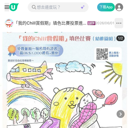
下載App
「我的Chill賞假期」填色比賽投票進行中✅
2026/06/01
1
/
2
Next