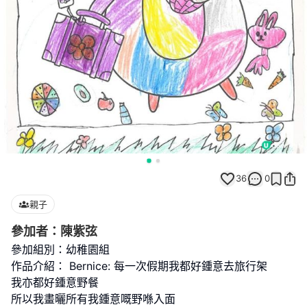
36
0
親子
參加者：陳紫弦
參加組別：幼稚園組
作品介紹： Bernice: 每一次假期我都好鍾意去旅行架
我亦都好鍾意野餐
所以我畫曬所有我鍾意嘅野喺入面