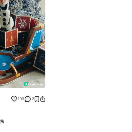
Next slide
109
2
薦