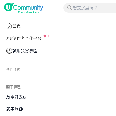
首頁
創作者合作平台
試用獎賞專區
熱門主題
親子專區
放電好去處
親子旅遊