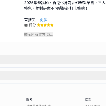
2025年聖誕節，香港化身為夢幻聖誕樂園，三
特色，絕對是你不可錯過的打卡熱點！
首推尖
...
更多
評分
顯示所有留言(
2
)...
關於
探索
社群最強使用指南
U Lifestyle