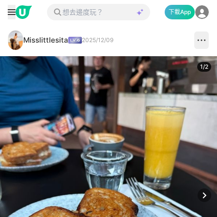
下載App
Misslittlesita
2025/12/09
1
/
2
Next