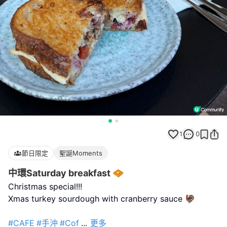
1
0
節日限定
聖誕Moments
中環Saturday breakfast 🧇
Christmas special!!!
Xmas turkey sourdough with cranberry sauce 🦃
#CAFE
#手沖
#Cof
...
更多