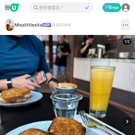
下載App
Misslittlesita
2025/12/09
1
/
2
Next