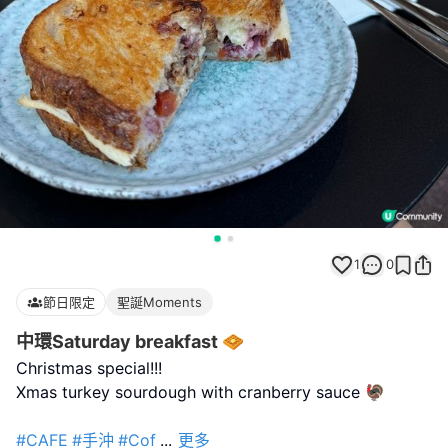
1
0
節日限定
聖誕Moments
中環Saturday breakfast 🧇
Christmas special!!!
Xmas turkey sourdough with cranberry sauce 🦃
#CAFE
#手沖
#Cof
...
更多