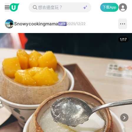
下載App
Snowycookingmama
2025/12/22
1
/
17
Next