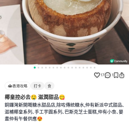
17
1
香港攻略
打卡
食
椰皇控必去🤤 滋潤甜品😋
銅鑼灣新開嘅糖水甜品店,除咗傳統糖水,仲有新派中式甜品､
滋補椰皇系列､手工芋圓系列､巴斯克芝士蛋糕,仲有小食､晏
晝仲有午餐供應😍