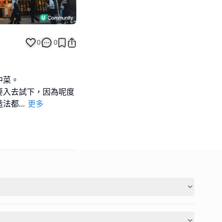
0
0
中菜。
要入去試下，因為呢度
造法都
...
更多