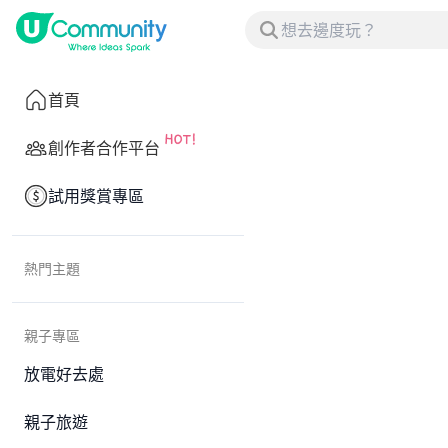
首頁
創作者合作平台
試用獎賞專區
熱門主題
親子專區
放電好去處
親子旅遊